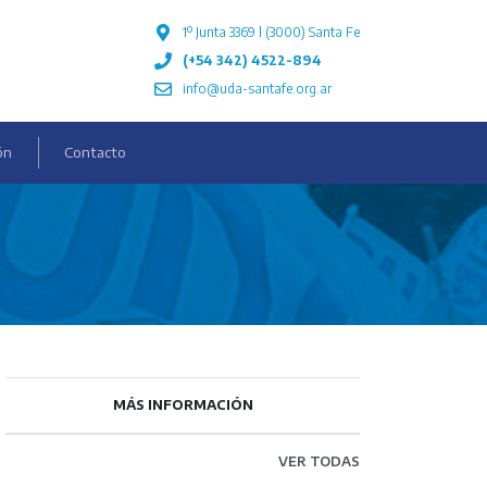
1º Junta 3369 l (3000) Santa Fe
(+54 342) 4522-894
info@uda-santafe.org.ar
ón
Contacto
MÁS INFORMACIÓN
VER TODAS