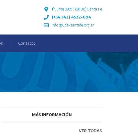
1º Junta 3369 l (3000) Santa Fe
(+54 342) 4522-894
info@uda-santafe.org.ar
ón
Contacto
MÁS INFORMACIÓN
VER TODAS