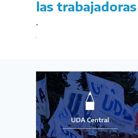
las trabajadoras
.
.
UDA Central